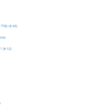
iili) (8:45)
ons)
" (8:12)
)