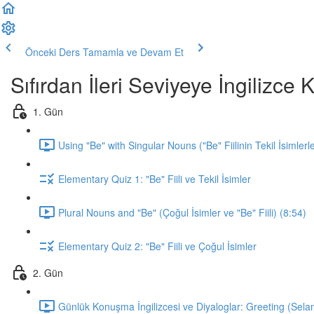
Önceki Ders
Tamamla ve Devam Et
Sıfırdan İleri Seviyeye İngilizc
1. Gün
Using "Be" with Singular Nouns ("Be" Fiilinin Tekil İsimlerl
Elementary Quiz 1: "Be" Fiili ve Tekil İsimler
Plural Nouns and "Be" (Çoğul İsimler ve "Be" Fiili) (8:54)
Elementary Quiz 2: "Be" Fiili ve Çoğul İsimler
2. Gün
Günlük Konuşma İngilizcesi ve Diyaloglar: Greeting (Sela