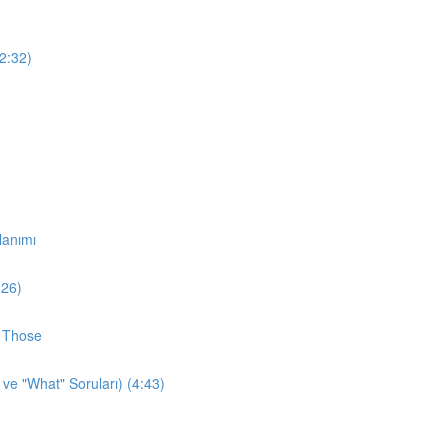
12:32)
lanımı
:26)
d Those
 ve "What" Soruları) (4:43)