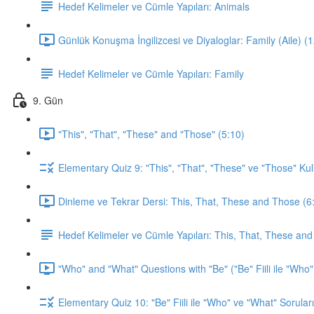
Hedef Kelimeler ve Cümle Yapıları: Animals
Günlük Konuşma İngilizcesi ve Diyaloglar: Family (Aile) (
Hedef Kelimeler ve Cümle Yapıları: Family
9. Gün
"This", "That", "These" and "Those" (5:10)
Elementary Quiz 9: "This", "That", "These" ve "Those" Kul
Dinleme ve Tekrar Dersi: This, That, These and Those (6
Hedef Kelimeler ve Cümle Yapıları: This, That, These an
"Who" and "What" Questions with "Be" ("Be" Fiili ile "Who"
Elementary Quiz 10: "Be" Fiili ile "Who" ve "What" Soruları