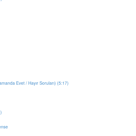
manda Evet / Hayır Soruları) (5:17)
)
ense