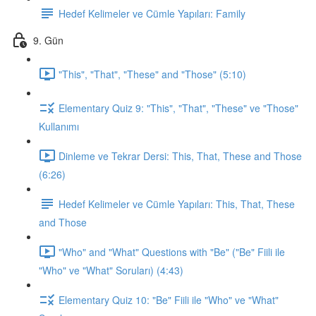
Hedef Kelimeler ve Cümle Yapıları: Family
9. Gün
"This", "That", "These" and "Those" (5:10)
Elementary Quiz 9: "This", "That", "These" ve "Those"
Kullanımı
Dinleme ve Tekrar Dersi: This, That, These and Those
(6:26)
Hedef Kelimeler ve Cümle Yapıları: This, That, These
and Those
"Who" and "What" Questions with "Be" ("Be" Fiili ile
"Who" ve "What" Soruları) (4:43)
Elementary Quiz 10: "Be" Fiili ile "Who" ve "What"