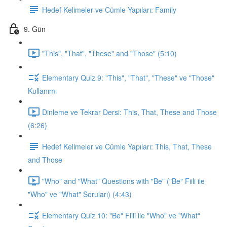
Hedef Kelimeler ve Cümle Yapıları: Family
9. Gün
"This", "That", "These" and "Those" (5:10)
Elementary Quiz 9: "This", "That", "These" ve "Those"
Kullanımı
Dinleme ve Tekrar Dersi: This, That, These and Those
(6:26)
Hedef Kelimeler ve Cümle Yapıları: This, That, These
and Those
"Who" and "What" Questions with "Be" ("Be" Fiili ile
"Who" ve "What" Soruları) (4:43)
Elementary Quiz 10: "Be" Fiili ile "Who" ve "What"