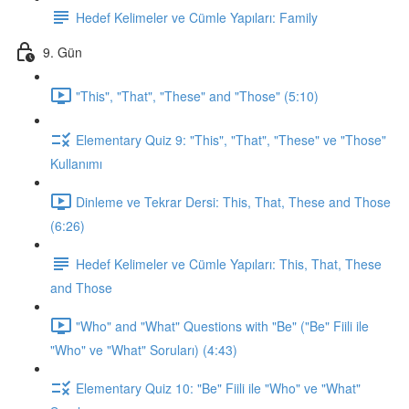
Hedef Kelimeler ve Cümle Yapıları: Family
9. Gün
"This", "That", "These" and "Those" (5:10)
Elementary Quiz 9: "This", "That", "These" ve "Those"
Kullanımı
Dinleme ve Tekrar Dersi: This, That, These and Those
(6:26)
Hedef Kelimeler ve Cümle Yapıları: This, That, These
and Those
"Who" and "What" Questions with "Be" ("Be" Fiili ile
"Who" ve "What" Soruları) (4:43)
Elementary Quiz 10: "Be" Fiili ile "Who" ve "What"