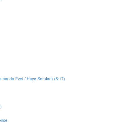
manda Evet / Hayır Soruları) (5:17)
)
ense