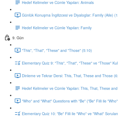
Hedef Kelimeler ve Cümle Yapıları: Animals
Günlük Konuşma İngilizcesi ve Diyaloglar: Family (Aile) (
Hedef Kelimeler ve Cümle Yapıları: Family
9. Gün
"This", "That", "These" and "Those" (5:10)
Elementary Quiz 9: "This", "That", "These" ve "Those" Kul
Dinleme ve Tekrar Dersi: This, That, These and Those (6
Hedef Kelimeler ve Cümle Yapıları: This, That, These an
"Who" and "What" Questions with "Be" ("Be" Fiili ile "Who"
Elementary Quiz 10: "Be" Fiili ile "Who" ve "What" Soruları