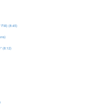
iili) (8:45)
ons)
" (8:12)
)