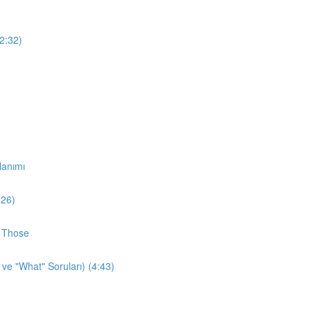
12:32)
lanımı
:26)
d Those
 ve "What" Soruları) (4:43)