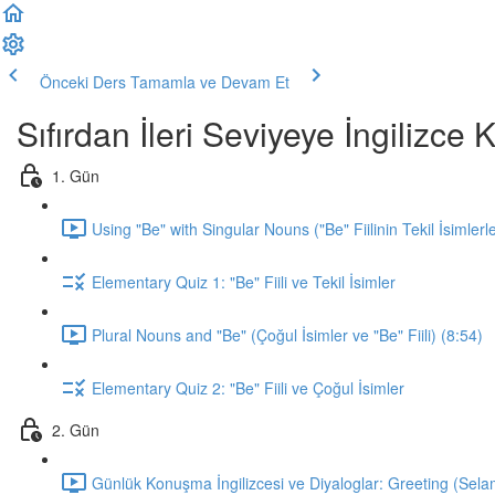
Önceki Ders
Tamamla ve Devam Et
Sıfırdan İleri Seviyeye İngilizc
1. Gün
Using "Be" with Singular Nouns ("Be" Fiilinin Tekil İsimlerl
Elementary Quiz 1: "Be" Fiili ve Tekil İsimler
Plural Nouns and "Be" (Çoğul İsimler ve "Be" Fiili) (8:54)
Elementary Quiz 2: "Be" Fiili ve Çoğul İsimler
2. Gün
Günlük Konuşma İngilizcesi ve Diyaloglar: Greeting (Sela