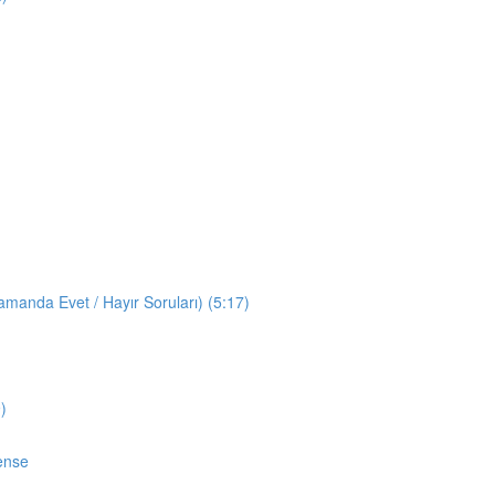
manda Evet / Hayır Soruları) (5:17)
)
ense