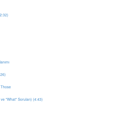
12:32)
lanımı
:26)
d Those
 ve "What" Soruları) (4:43)