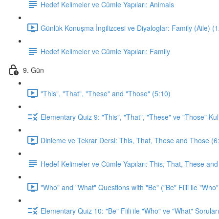
Hedef Kelimeler ve Cümle Yapıları: Animals
Günlük Konuşma İngilizcesi ve Diyaloglar: Family (Aile) (
Hedef Kelimeler ve Cümle Yapıları: Family
9. Gün
"This", "That", "These" and "Those" (5:10)
Elementary Quiz 9: "This", "That", "These" ve "Those" Kul
Dinleme ve Tekrar Dersi: This, That, These and Those (6
Hedef Kelimeler ve Cümle Yapıları: This, That, These an
"Who" and "What" Questions with "Be" ("Be" Fiili ile "Who"
Elementary Quiz 10: "Be" Fiili ile "Who" ve "What" Soruları