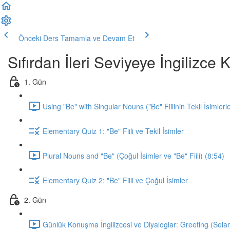
Önceki Ders
Tamamla ve Devam Et
Sıfırdan İleri Seviyeye İngilizc
1. Gün
Using "Be" with Singular Nouns ("Be" Fiilinin Tekil İsimlerl
Elementary Quiz 1: "Be" Fiili ve Tekil İsimler
Plural Nouns and "Be" (Çoğul İsimler ve "Be" Fiili) (8:54)
Elementary Quiz 2: "Be" Fiili ve Çoğul İsimler
2. Gün
Günlük Konuşma İngilizcesi ve Diyaloglar: Greeting (Sela