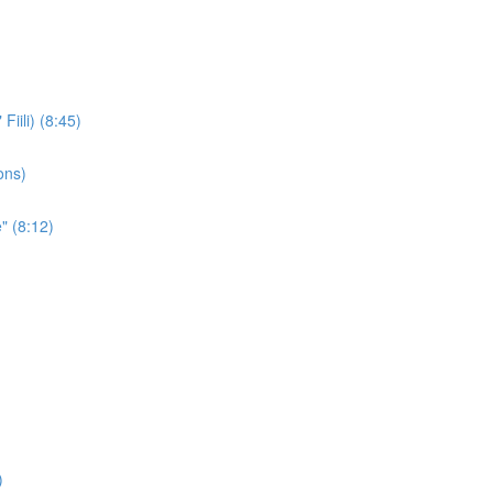
iili) (8:45)
ons)
" (8:12)
)