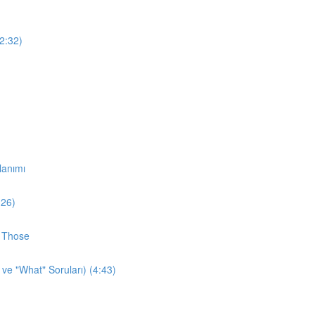
12:32)
lanımı
:26)
d Those
 ve "What" Soruları) (4:43)