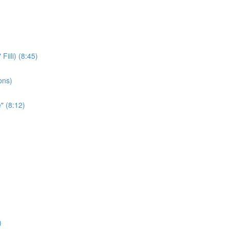
iili) (8:45)
ons)
" (8:12)
)