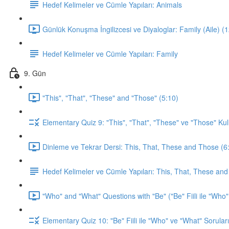
Hedef Kelimeler ve Cümle Yapıları: Animals
Günlük Konuşma İngilizcesi ve Diyaloglar: Family (Aile) (
Hedef Kelimeler ve Cümle Yapıları: Family
9. Gün
"This", "That", "These" and "Those" (5:10)
Elementary Quiz 9: "This", "That", "These" ve "Those" Kul
Dinleme ve Tekrar Dersi: This, That, These and Those (6
Hedef Kelimeler ve Cümle Yapıları: This, That, These an
"Who" and "What" Questions with "Be" ("Be" Fiili ile "Who"
Elementary Quiz 10: "Be" Fiili ile "Who" ve "What" Soruları