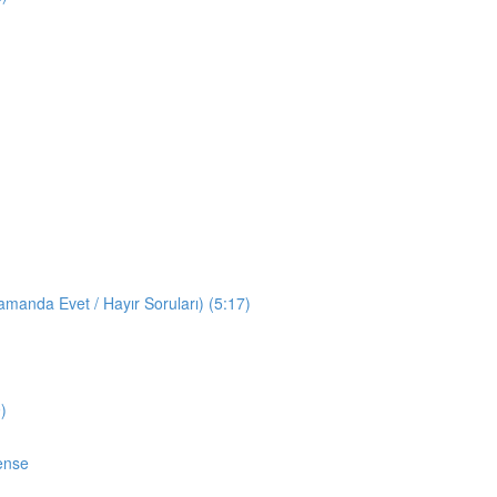
manda Evet / Hayır Soruları) (5:17)
)
ense