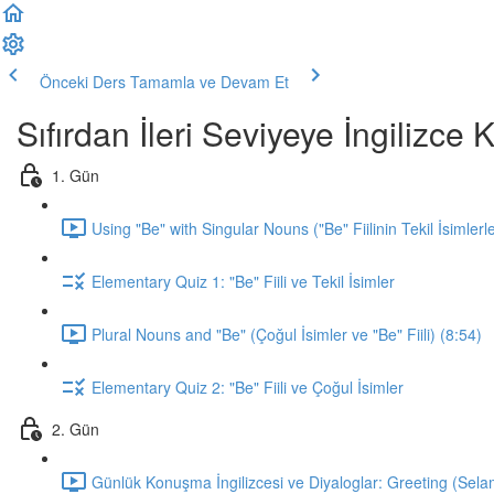
Önceki Ders
Tamamla ve Devam Et
Sıfırdan İleri Seviyeye İngilizc
1. Gün
Using "Be" with Singular Nouns ("Be" Fiilinin Tekil İsimlerl
Elementary Quiz 1: "Be" Fiili ve Tekil İsimler
Plural Nouns and "Be" (Çoğul İsimler ve "Be" Fiili) (8:54)
Elementary Quiz 2: "Be" Fiili ve Çoğul İsimler
2. Gün
Günlük Konuşma İngilizcesi ve Diyaloglar: Greeting (Sela