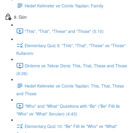
Hedef Kelimeler ve Cümle Yapıları: Family
9. Gün
"This", "That", "These" and "Those" (5:10)
Elementary Quiz 9: "This", "That", "These" ve "Those"
Kullanımı
Dinleme ve Tekrar Dersi: This, That, These and Those
(6:26)
Hedef Kelimeler ve Cümle Yapıları: This, That, These
and Those
"Who" and "What" Questions with "Be" ("Be" Fiili ile
"Who" ve "What" Soruları) (4:43)
Elementary Quiz 10: "Be" Fiili ile "Who" ve "What"