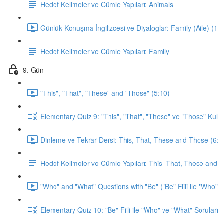
Hedef Kelimeler ve Cümle Yapıları: Animals
Günlük Konuşma İngilizcesi ve Diyaloglar: Family (Aile) (
Hedef Kelimeler ve Cümle Yapıları: Family
9. Gün
"This", "That", "These" and "Those" (5:10)
Elementary Quiz 9: "This", "That", "These" ve "Those" Kul
Dinleme ve Tekrar Dersi: This, That, These and Those (6
Hedef Kelimeler ve Cümle Yapıları: This, That, These an
"Who" and "What" Questions with "Be" ("Be" Fiili ile "Who"
Elementary Quiz 10: "Be" Fiili ile "Who" ve "What" Soruları