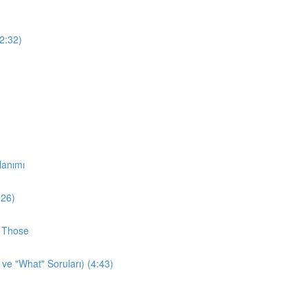
12:32)
lanımı
:26)
d Those
 ve "What" Soruları) (4:43)