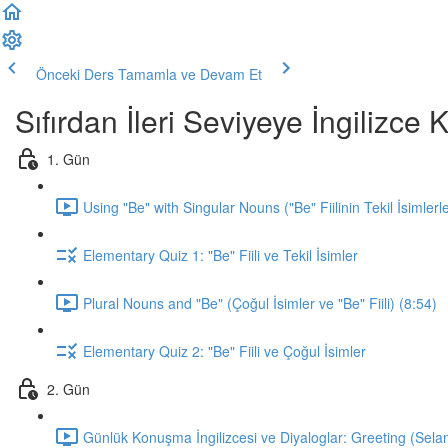
Önceki Ders
Tamamla ve Devam Et
Sıfırdan İleri Seviyeye İngilizc
1. Gün
Using "Be" with Singular Nouns ("Be" Fiilinin Tekil İsimlerl
Elementary Quiz 1: "Be" Fiili ve Tekil İsimler
Plural Nouns and "Be" (Çoğul İsimler ve "Be" Fiili) (8:54)
Elementary Quiz 2: "Be" Fiili ve Çoğul İsimler
2. Gün
Günlük Konuşma İngilizcesi ve Diyaloglar: Greeting (Sela