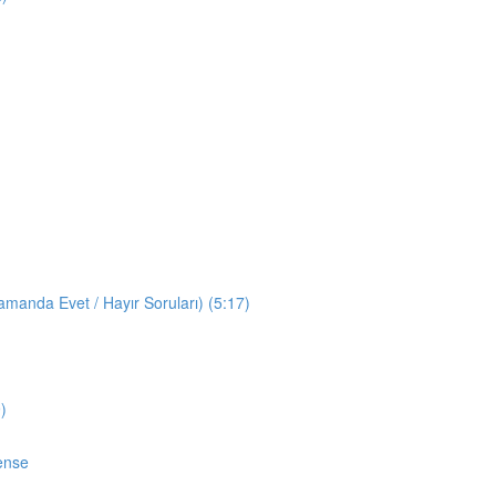
manda Evet / Hayır Soruları) (5:17)
)
ense