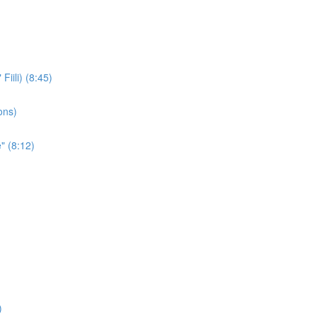
iili) (8:45)
ons)
" (8:12)
)