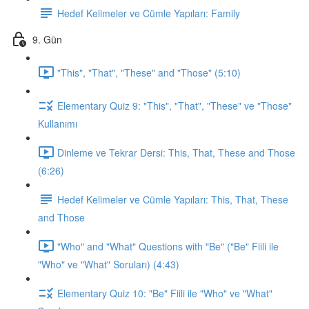
Hedef Kelimeler ve Cümle Yapıları: Family
9. Gün
"This", "That", "These" and "Those" (5:10)
Elementary Quiz 9: "This", "That", "These" ve "Those"
Kullanımı
Dinleme ve Tekrar Dersi: This, That, These and Those
(6:26)
Hedef Kelimeler ve Cümle Yapıları: This, That, These
and Those
"Who" and "What" Questions with "Be" ("Be" Fiili ile
"Who" ve "What" Soruları) (4:43)
Elementary Quiz 10: "Be" Fiili ile "Who" ve "What"