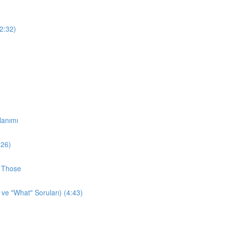
12:32)
lanımı
:26)
d Those
 ve "What" Soruları) (4:43)