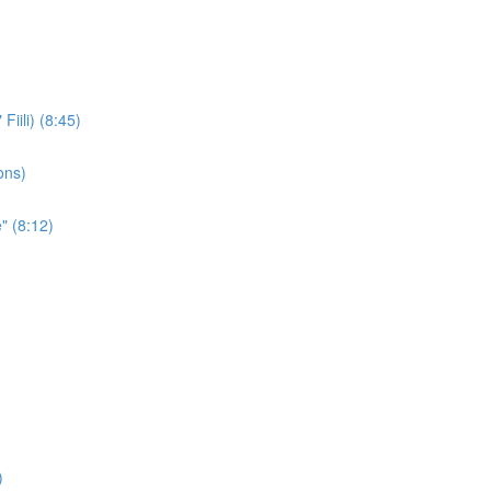
iili) (8:45)
ons)
" (8:12)
)