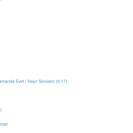
manda Evet / Hayır Soruları) (5:17)
)
ense