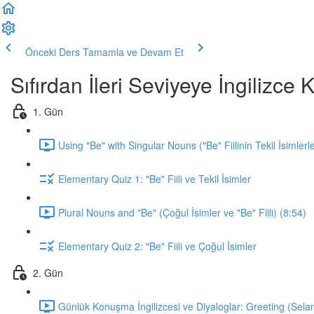
Önceki Ders
Tamamla ve Devam Et
Sıfırdan İleri Seviyeye İngilizc
1. Gün
Using "Be" with Singular Nouns ("Be" Fiilinin Tekil İsimlerl
Elementary Quiz 1: "Be" Fiili ve Tekil İsimler
Plural Nouns and "Be" (Çoğul İsimler ve "Be" Fiili) (8:54)
Elementary Quiz 2: "Be" Fiili ve Çoğul İsimler
2. Gün
Günlük Konuşma İngilizcesi ve Diyaloglar: Greeting (Sela