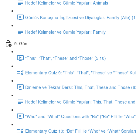
Hedef Kelimeler ve Cümle Yapıları: Animals
Günlük Konuşma İngilizcesi ve Diyaloglar: Family (Aile) (
Hedef Kelimeler ve Cümle Yapıları: Family
9. Gün
"This", "That", "These" and "Those" (5:10)
Elementary Quiz 9: "This", "That", "These" ve "Those" Kul
Dinleme ve Tekrar Dersi: This, That, These and Those (6
Hedef Kelimeler ve Cümle Yapıları: This, That, These an
"Who" and "What" Questions with "Be" ("Be" Fiili ile "Who"
Elementary Quiz 10: "Be" Fiili ile "Who" ve "What" Soruları