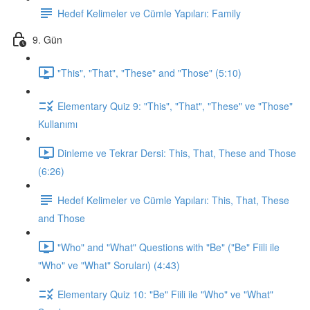
Hedef Kelimeler ve Cümle Yapıları: Family
9. Gün
"This", "That", "These" and "Those" (5:10)
Elementary Quiz 9: "This", "That", "These" ve "Those"
Kullanımı
Dinleme ve Tekrar Dersi: This, That, These and Those
(6:26)
Hedef Kelimeler ve Cümle Yapıları: This, That, These
and Those
"Who" and "What" Questions with "Be" ("Be" Fiili ile
"Who" ve "What" Soruları) (4:43)
Elementary Quiz 10: "Be" Fiili ile "Who" ve "What"