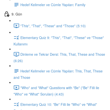
Hedef Kelimeler ve Cümle Yapıları: Family
9. Gün
"This", "That", "These" and "Those" (5:10)
Elementary Quiz 9: "This", "That", "These" ve "Those"
Kullanımı
Dinleme ve Tekrar Dersi: This, That, These and Those
(6:26)
Hedef Kelimeler ve Cümle Yapıları: This, That, These
and Those
"Who" and "What" Questions with "Be" ("Be" Fiili ile
"Who" ve "What" Soruları) (4:43)
Elementary Quiz 10: "Be" Fiili ile "Who" ve "What"