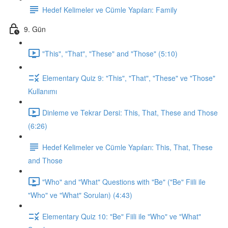
Hedef Kelimeler ve Cümle Yapıları: Family
9. Gün
"This", "That", "These" and "Those" (5:10)
Elementary Quiz 9: "This", "That", "These" ve "Those"
Kullanımı
Dinleme ve Tekrar Dersi: This, That, These and Those
(6:26)
Hedef Kelimeler ve Cümle Yapıları: This, That, These
and Those
"Who" and "What" Questions with "Be" ("Be" Fiili ile
"Who" ve "What" Soruları) (4:43)
Elementary Quiz 10: "Be" Fiili ile "Who" ve "What"