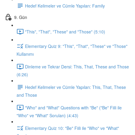
Hedef Kelimeler ve Cümle Yapıları: Family
9. Gün
"This", "That", "These" and "Those" (5:10)
Elementary Quiz 9: "This", "That", "These" ve "Those"
Kullanımı
Dinleme ve Tekrar Dersi: This, That, These and Those
(6:26)
Hedef Kelimeler ve Cümle Yapıları: This, That, These
and Those
"Who" and "What" Questions with "Be" ("Be" Fiili ile
"Who" ve "What" Soruları) (4:43)
Elementary Quiz 10: "Be" Fiili ile "Who" ve "What"