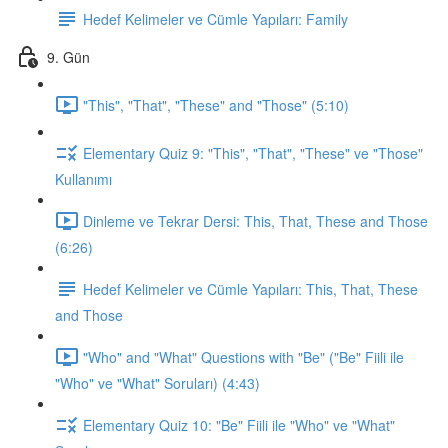
Hedef Kelimeler ve Cümle Yapıları: Family
9. Gün
"This", "That", "These" and "Those" (5:10)
Elementary Quiz 9: "This", "That", "These" ve "Those"
Kullanımı
Dinleme ve Tekrar Dersi: This, That, These and Those
(6:26)
Hedef Kelimeler ve Cümle Yapıları: This, That, These
and Those
"Who" and "What" Questions with "Be" ("Be" Fiili ile
"Who" ve "What" Soruları) (4:43)
Elementary Quiz 10: "Be" Fiili ile "Who" ve "What"