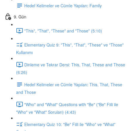
Hedef Kelimeler ve Cümle Yapıları: Family
9. Gün
"This", "That", "These" and "Those" (5:10)
Elementary Quiz 9: "This", "That", "These" ve "Those"
Kullanımı
Dinleme ve Tekrar Dersi: This, That, These and Those
(6:26)
Hedef Kelimeler ve Cümle Yapıları: This, That, These
and Those
"Who" and "What" Questions with "Be" ("Be" Fiili ile
"Who" ve "What" Soruları) (4:43)
Elementary Quiz 10: "Be" Fiili ile "Who" ve "What"