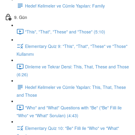
Hedef Kelimeler ve Cümle Yapıları: Family
9. Gün
"This", "That", "These" and "Those" (5:10)
Elementary Quiz 9: "This", "That", "These" ve "Those"
Kullanımı
Dinleme ve Tekrar Dersi: This, That, These and Those
(6:26)
Hedef Kelimeler ve Cümle Yapıları: This, That, These
and Those
"Who" and "What" Questions with "Be" ("Be" Fiili ile
"Who" ve "What" Soruları) (4:43)
Elementary Quiz 10: "Be" Fiili ile "Who" ve "What"