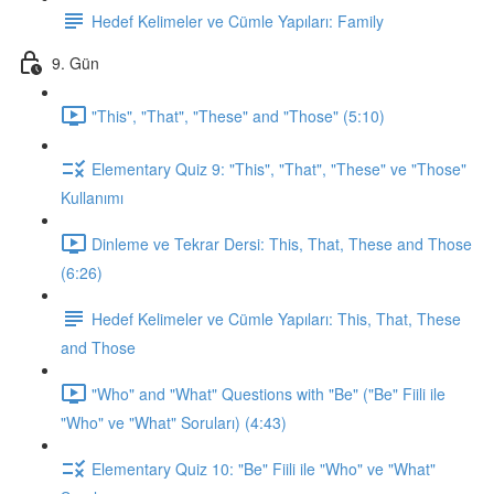
Hedef Kelimeler ve Cümle Yapıları: Family
9. Gün
"This", "That", "These" and "Those" (5:10)
Elementary Quiz 9: "This", "That", "These" ve "Those"
Kullanımı
Dinleme ve Tekrar Dersi: This, That, These and Those
(6:26)
Hedef Kelimeler ve Cümle Yapıları: This, That, These
and Those
"Who" and "What" Questions with "Be" ("Be" Fiili ile
"Who" ve "What" Soruları) (4:43)
Elementary Quiz 10: "Be" Fiili ile "Who" ve "What"