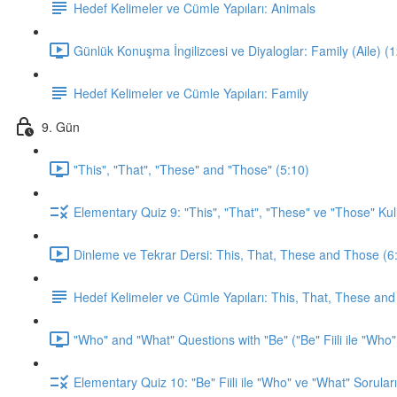
Hedef Kelimeler ve Cümle Yapıları: Animals
Günlük Konuşma İngilizcesi ve Diyaloglar: Family (Aile) (
Hedef Kelimeler ve Cümle Yapıları: Family
9. Gün
"This", "That", "These" and "Those" (5:10)
Elementary Quiz 9: "This", "That", "These" ve "Those" Kul
Dinleme ve Tekrar Dersi: This, That, These and Those (6
Hedef Kelimeler ve Cümle Yapıları: This, That, These an
"Who" and "What" Questions with "Be" ("Be" Fiili ile "Who"
Elementary Quiz 10: "Be" Fiili ile "Who" ve "What" Soruları