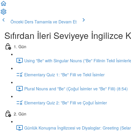
Önceki Ders
Tamamla ve Devam Et
Sıfırdan İleri Seviyeye İngilizc
1. Gün
Using "Be" with Singular Nouns ("Be" Fiilinin Tekil İsimlerl
Elementary Quiz 1: "Be" Fiili ve Tekil İsimler
Plural Nouns and "Be" (Çoğul İsimler ve "Be" Fiili) (8:54)
Elementary Quiz 2: "Be" Fiili ve Çoğul İsimler
2. Gün
Günlük Konuşma İngilizcesi ve Diyaloglar: Greeting (Sela