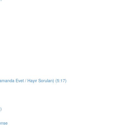
manda Evet / Hayır Soruları) (5:17)
)
ense