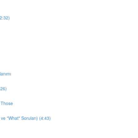
12:32)
lanımı
:26)
d Those
 ve "What" Soruları) (4:43)