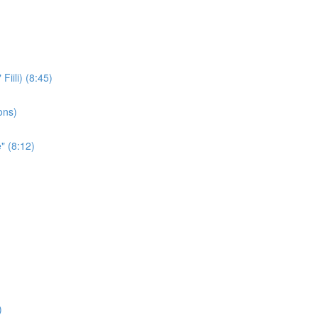
iili) (8:45)
ons)
" (8:12)
)